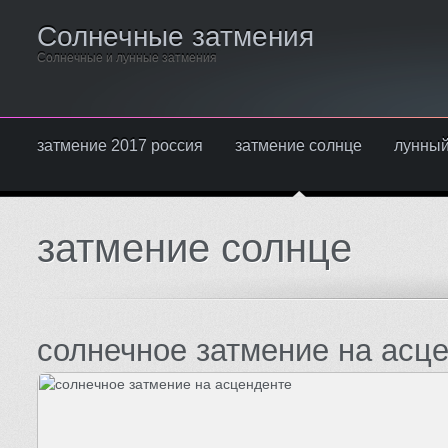
Солнечные затмения
Солнечные и лунные затмения
затмение 2017 россия
затмение солнце
лунный
затмение солнце
солнечное затмение на асц