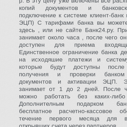
р. В эту цену уже включены все рас
копий документов и банковск
подключение к системе клиент-банк 
ЭЦП) С тарифами банка вы можете
здесь , или не сайте Банк24.ру. Пр
занимает около часа , после чего о
доступен для приема входящи
Единственное ограничение банка де
на исходяшие платежи и систему
которые будут доступны после 
получения и проверки банком
документов и активации ЭЦП. Э
занимает от 1 до 2 дней. После ч
можно работать без каких-либо
Дополнителным подарком бан
бесплатное расчетно-кассовое о
течение первого месяца для в
открывших счета через партнеров.