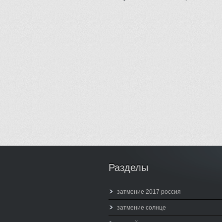
Разделы
затмение 2017 россия
затмение солнце