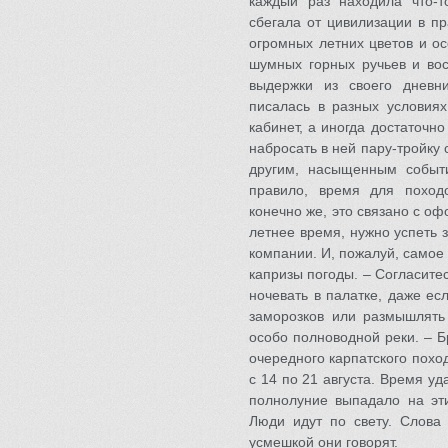
каждый раз находила что-т
сбегала от цивилизации в п
огромных летних цветов и ос
шумных горных ручьев и вос
выдержки из своего дневни
писалась в разных условиях
кабинет, а иногда достаточн
набросать в ней пару-тройку 
другим, насыщенным событ
правило, время для поход
конечно же, это связано с о
летнее время, нужно успеть
компании. И, пожалуй, самое
капризы погоды. – Согласитес
ночевать в палатке, даже ес
заморозков или размышлять
особо полноводной реки. – Б
очередного карпатского похо
с 14 по 21 августа. Время у
полнолуние выпадало на эти
Люди идут по свету. Слова
усмешкой они говорят.