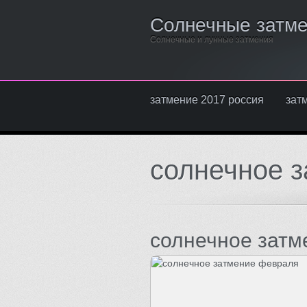
Солнечные затм
Солнечные и лунные затмения
затмение 2017 россия
зат
солнечное з
солнечное затм