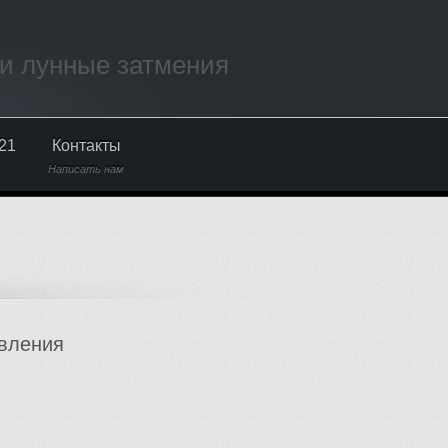
и лунные затмения
21
Контакты
Написать нам
вления