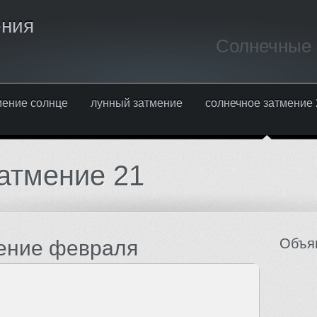
ения
Солнечные 
мение солнце
лунный затмение
солнечное затмение 
атмение 21
Объя
ение февраля