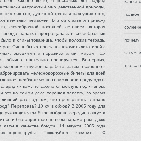
о свое. Скорее всего, я несколько лет подряд
качеств
рактически нетронутый мир девственной природы,
енних листьев, душистой травы и пахнущих ягод,
полное 
хитительных пейзажей. В этой статье я привожу
ка, своеобразной походной летописи, которая
солнечн
: иногда палатка превращалась в своеобразный
о было и спины товарища, чтобы положив тетрадь,
почему 
строк. Очень бы хотелось познакомить читателей с
затмен
иями, эмоциями и переживаниями, миром. Как
ов обычно тщательно планируется. Во-первых,
трансля
формлением отпусков на работе. Затем, особенно в
 забронировать железнодорожные билеты для всей
 главное, необходимо по возможности предугадать
ь, вряд ли кому-то захочется мокнуть под ливнем,
ли это на самом деле хорошая палатка, во время
 лишний раз над тем, что предпринять в плане
род? Переправа? 10 км в обход? В 2005 году для
да руководителем была выбрана середина августа
дачное и благоприятное по всем параметрам, даже
 даты в качестве бонуса. 14 августа 2005 года
 их порою грубы. - Пожалуйста… извините…- С