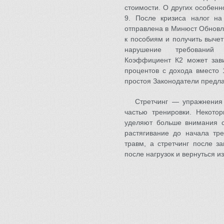
стоимости. О других особенн
9. После кризиса налог н
отправлена в Минюст Обновл
к пособиям и получить выче
нарушение требований 
Коэффициент К2 может зави
процентов с дохода вместо
простоя Законодатели предла
Стретчинг — упражнения
частью тренировки. Некото
уделяют больше внимания с
растягивание до начала тр
травм, а стретчинг после з
после нагрузок и вернуться из