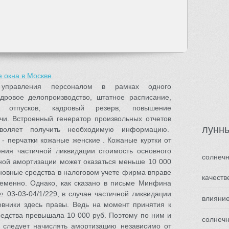
 окна в Москве
 управления персоналом в рамках одного
дровое делопроизводство, штатное расписание,
ие отпусков, кадровый резерв, повышение
чи. Встроенный генератор произвольных отчетов
лунн
воляет получить необходимую информацию.
- перчатки кожаные женские . Кожаные куртки от
ния частичной ликвидации стоимость основного
солнечн
нной амортизации может оказаться меньше 10 000
основные средства в налоговом учете фирма вправе
качеств
еменно. Однако, как сказано в письме Минфина
№ 03-03-04/1/229, в случае частичной ликвидации
влияние
новники здесь правы. Ведь на момент принятия к
редства превышала 10 000 руб. Поэтому по ним и
солнечн
 следует начислять амортизацию независимо от