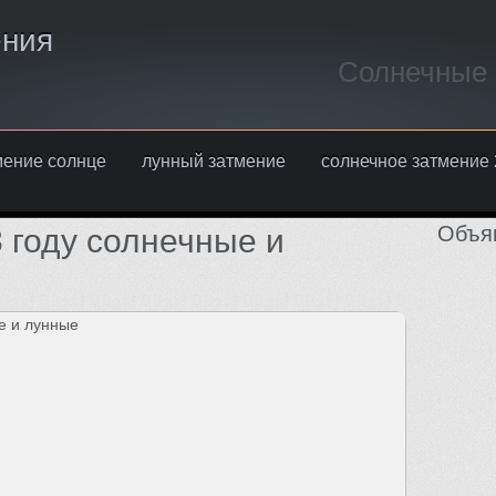
ения
Солнечные 
мение солнце
лунный затмение
солнечное затмение 
Объя
 году солнечные и