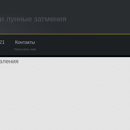
и лунные затмения
21
Контакты
Написать нам
вления