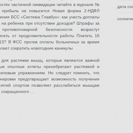
остях частичной ликвидации читайте в журнале №
дата со
а прибыль не повысится Новая форма 2-НДФЛ
ения БСС «Система Главбух»: как учесть доплаты
солнечн
т на ребенка при отсутствии доходов? Штрафы за
противопожарной безопасности возрастут
сеть от продолжительности работы Платить 16
 13? В ФСС против оплаты больничных за время
гают сократить новогодние каникулы
 для растяжки мышц, которые являются важной
рые опытные атлеты пренебрегают растяжкой и
иловым упражнениям. Но следует помнить, что
енировки предотвращает возможность получения
анятий спортом позволяет расслабиться мышцам
 сокращенного ...